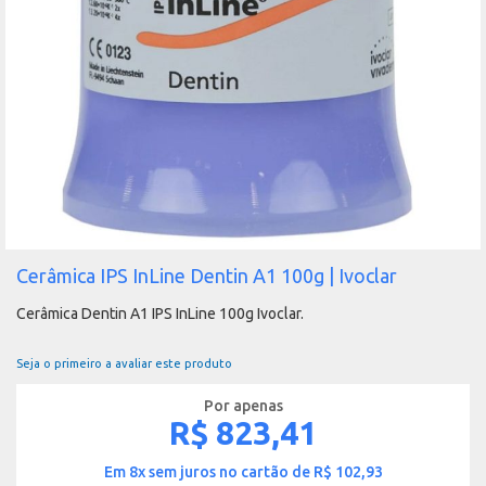
Saltar
Cerâmica IPS InLine Dentin A1 100g | Ivoclar
para
o
Cerâmica Dentin A1 IPS InLine 100g Ivoclar.
início
da
Seja o primeiro a avaliar este produto
Galeria
de
imagens
R$ 823,41
Em 8x sem juros no cartão de R$ 102,93