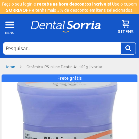
Faça o seu login e
receba na hora descontos incríveis!
Use o cupom
SORRIAOFF
e tenha mais 5% de desconto em itens selecionados.
Meu Ca
N
0 ITENS
M
CA
Home
Cerâmica IPS InLine Dentin A1 100g | Ivoclar
Pular
Frete grátis
para
o
final
da
Galeria
de
imagens