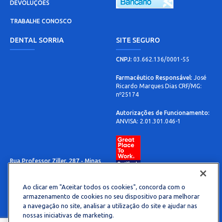
DEVOLUÇÕES
TRABALHE CONOSCO
DENTAL SORRIA
SITE SEGURO
CNPJ:
03.662.136/0001-55
Farmacêutico Responsável:
José
Ricardo Marques Dias CRF/MG:
nº25174
Autorizações de Funcionamento:
ANVISA: 2.01.301.046-1
Rua Professor Ziller, 287 - Minas
Brasil
Belo Horizonte - Minas Gerais
CEP: 30730-200
Ao clicar em "Aceitar todos os cookies", concorda com o
armazenamento de cookies no seu dispositivo para melhorar
Televendas
a navegação no site, analisar a utilização do site e ajudar nas
nossas iniciativas de marketing.
(31) 3524-8686